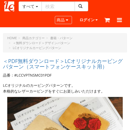
すべて
レ
ザ
Toggle navigation
商品
ログイン
ー
ク
ラ
HOME
商品カテゴリー
書籍・パターン
＜無料ダウンロード＞デザインパターン
フ
LCオリジナルカービングパターン
ト・
ド
＜PDF無料ダウンロード＞LCオリジナルカービング
ッ
パターン（スマートフォンケースキット用）
ト・
ジ
品番：#LCCVPTNSMC01PDF
ェ
LCオリジナルのカービングパターンです。
ー
本格的なレザーカービングをすぐにお楽しみいただけます。
ピ
ー