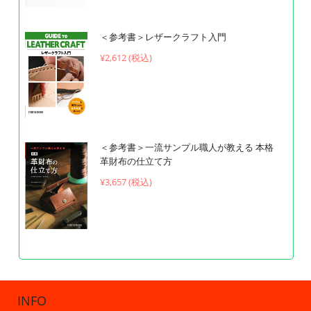
＜参考書＞レザークラフト入門
¥
2,612 (税込)
＜参考書＞一流サンプル職人が教える 本格
革財布の仕立て方
¥
3,657 (税込)
INFO