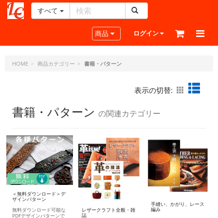
すべて
レ
ザ
Toggle navigation
商品
ログイン
ー
ク
ラ
HOME
商品カテゴリー
書籍・パターン
フ
ト・
表示の切替:
ド
ッ
書籍・パターン
の関連カテゴリー
ト・
ジ
ェ
ー
ピ
ー
＜無料ダウンロード＞デ
ザインパターン
手縫い、かがり、レース
編み
レザークラフト全般・雑
無料ダウンロード可能な
誌
PDFデザインパターンで