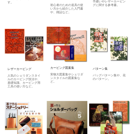
手縫いやレザーカービン
す。
初心者のための道具の使
グに関する参考書。
い方から紹介した入門書
や、雑誌など。
カービング図案集
パターン集
レザーカービング
実物大図案集やシェリダ
バッグパターン集や、花
人気のシェリダンスタイ
ンスタイルの図案集な
のパターン。
ルのカービング技法や、
ど。
基礎知識、カービング用
工具の使い方など。