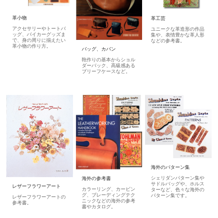
革小物
革工芸
アクセサリーやトートバ
ユニークな革造形の作品
ッグ、バイカーグッズま
集や、表情豊かな革人形
で、身の周りに揃えたい
などの参考書。
革小物の作り方。
バッグ、カバン
鞄作りの基本からショル
ダーバック、高級感ある
ブリーフケースなど。
海外のパターン集
シェリダンパターン集や
海外の参考書
サドルバッグや、ホルス
レザーフラワーアート
カラーリング、カービン
ターなど、色々な海外の
グ、ブレーディングテク
パターン集です。
レザーフラワーアートの
ニックなどの海外の参考
参考書。
書やカタログ。