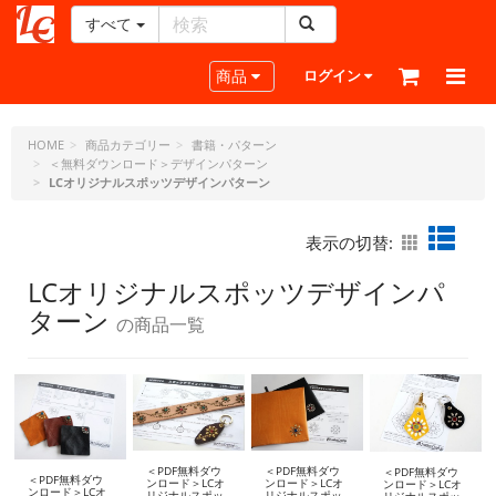
すべて
レ
ザ
Toggle navigation
商品
ログイン
ー
ク
ラ
HOME
商品カテゴリー
書籍・パターン
＜無料ダウンロード＞デザインパターン
フ
LCオリジナルスポッツデザインパターン
ト・
ド
ッ
表示の切替:
ト・
ジ
LCオリジナルスポッツデザインパ
ェ
ターン
の商品一覧
ー
ピ
ー
＜PDF無料ダウ
＜PDF無料ダウ
＜PDF無料ダウ
＜PDF無料ダウ
ンロード＞LCオ
ンロード＞LCオ
ンロード＞LCオ
ンロード＞LCオ
リジナルスポッ
リジナルスポッ
リジナルスポッ