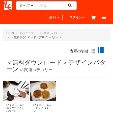
すべて
レ
ザ
Toggle navigation
商品
ログイン
ー
ク
ラ
HOME
商品カテゴリー
書籍・パターン
＜無料ダウンロード＞デザインパターン
フ
ト・
ド
表示の切替:
ッ
ト・
＜無料ダウンロード＞デザインパタ
ジ
ーン
の関連カテゴリー
ェ
ー
ピ
ー
LCオリジナルス
LCオリジナルカ
ポッツデザイン
ービングパター
パターン
ン