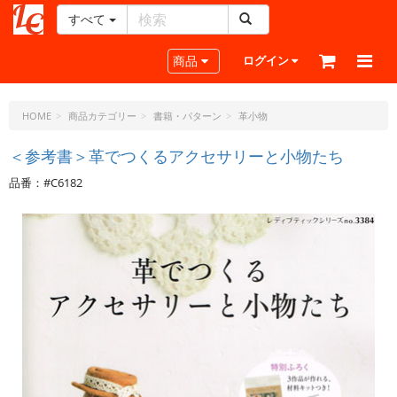
すべて
レ
ザ
Toggle navigation
商品
ログイン
ー
ク
ラ
HOME
商品カテゴリー
書籍・パターン
革小物
フ
ト・
＜参考書＞革でつくるアクセサリーと小物たち
ド
品番：#C6182
ッ
ト・
ジ
ェ
ー
ピ
ー