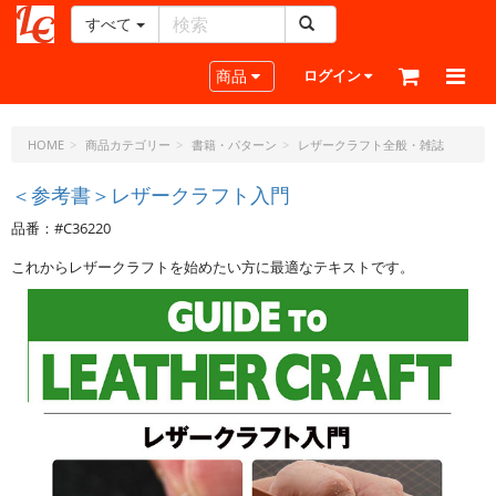
すべて
レ
ザ
Toggle navigation
商品
ログイン
ー
ク
ラ
HOME
商品カテゴリー
書籍・パターン
レザークラフト全般・雑誌
フ
ト・
＜参考書＞レザークラフト入門
ド
品番：#C36220
ッ
ト・
これからレザークラフトを始めたい方に最適なテキストです。
ジ
ェ
ー
ピ
ー