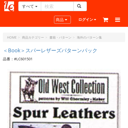
すべて
レ
ザ
Toggle navigation
商品
ログイン
ー
ク
ラ
HOME
商品カテゴリー
書籍・パターン
海外のパターン集
フ
ト・
＜Book＞スパーレザーズパターンパック
ド
品番：#LC601501
ッ
ト・
ジ
ェ
ー
ピ
ー