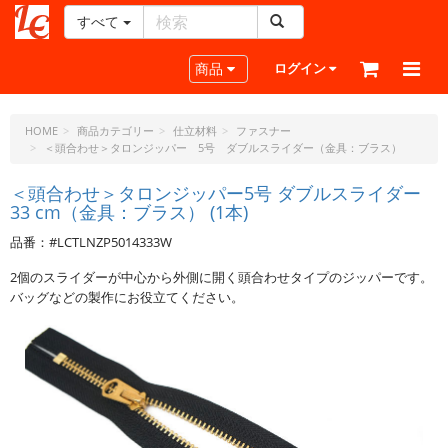
すべて
レ
ザ
Toggle navigation
商品
ログイン
ー
ク
ラ
HOME
商品カテゴリー
仕立材料
ファスナー
＜頭合わせ＞タロンジッパー 5号 ダブルスライダー（金具：ブラス）
フ
ト・
＜頭合わせ＞タロンジッパー5号 ダブルスライダー
ド
33 cm（金具：ブラス） (1本)
ッ
ト・
品番：#LCTLNZP5014333W
ジ
2個のスライダーが中心から外側に開く頭合わせタイプのジッパーです。
ェ
バッグなどの製作にお役立てください。
ー
ピ
ー