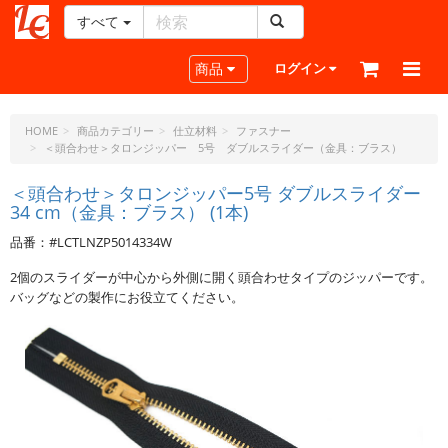
すべて
レ
ザ
Toggle navigation
商品
ログイン
ー
ク
ラ
HOME
商品カテゴリー
仕立材料
ファスナー
＜頭合わせ＞タロンジッパー 5号 ダブルスライダー（金具：ブラス）
フ
ト・
＜頭合わせ＞タロンジッパー5号 ダブルスライダー
ド
34 cm（金具：ブラス） (1本)
ッ
ト・
品番：#LCTLNZP5014334W
ジ
2個のスライダーが中心から外側に開く頭合わせタイプのジッパーです。
ェ
バッグなどの製作にお役立てください。
ー
ピ
ー