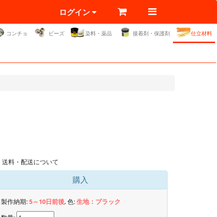
ログイン
コンチョ
ビーズ
染料・薬品
接着剤・保護剤
仕立材料
送料・配送について
購入
製作納期:
5～10日前後
, 色:
生地：ブラック