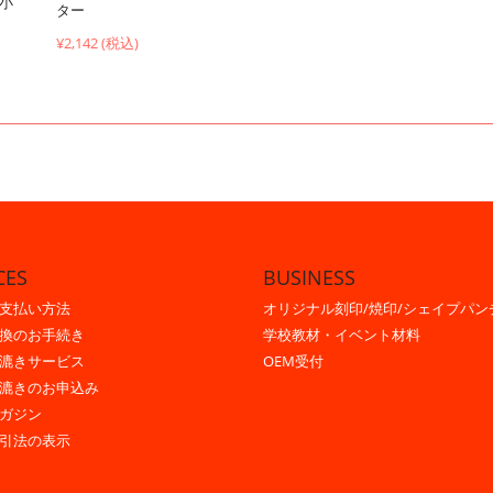
（小
ター
¥2,142 (税込)
CES
BUSINESS
支払い方法
オリジナル刻印/焼印/シェイプパン
換のお手続き
学校教材・イベント材料
漉きサービス
OEM受付
漉きのお申込み
ガジン
引法の表示