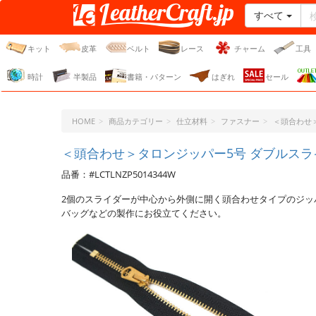
すべて
レザークラフト・ドット・
ジェーピー
キット
皮革
ベルト
レース
チャーム
工具
時計
半製品
書籍・パターン
はぎれ
セール
HOME
商品カテゴリー
仕立材料
ファスナー
＜頭合わせ
＜頭合わせ＞タロンジッパー5号 ダブルスライダ
品番：#LCTLNZP5014344W
2個のスライダーが中心から外側に開く頭合わせタイプのジッ
バッグなどの製作にお役立てください。