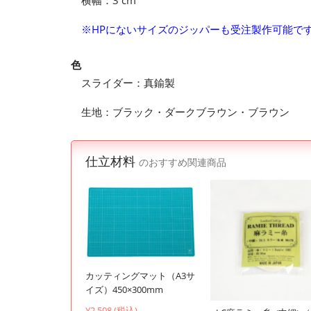
横幅：3 cm
※HPにないサイズのジッパーも受注製作可能で
色
スライダー：真鍮製
生地：ブラック・ダークブラウン・ブラウン
仕立材料
のおすすめ関連商品
カッティングマット（A3サ
イズ）450×300mm
¥2,508 (税込)