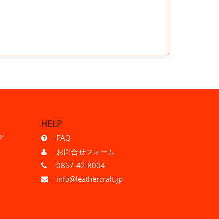
HELP
チ
FAQ
お問合せフォーム
0867-42-8004
info@leathercraft.jp