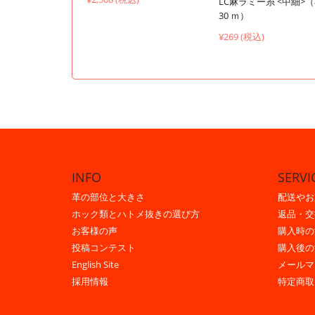
LC麻ラミー糸 <中細>
30 ｍ）
¥269 (税込)
INFO
SERVI
革の部位と大きさ
配送やお
ホック類とハトメ抜きの選び方
返品・交
お客様の声
購入時の
投稿コンテスト
購入後の
English Site
メールマ
採用情報
特定商取