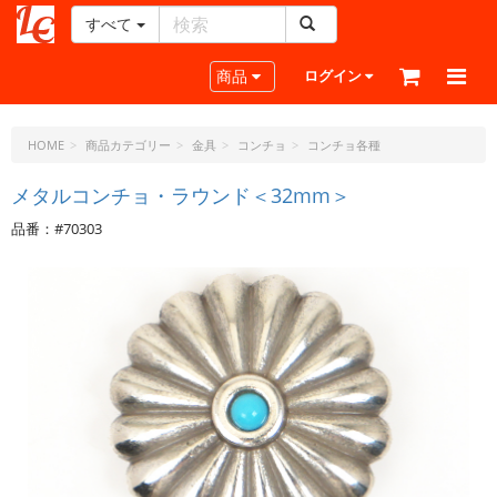
すべて
レ
ザ
Toggle navigation
商品
ログイン
ー
ク
ラ
HOME
商品カテゴリー
金具
コンチョ
コンチョ各種
フ
ト・
メタルコンチョ・ラウンド＜32mm＞
ド
品番：#70303
ッ
ト・
ジ
ェ
ー
ピ
ー