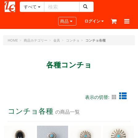
すべて
レ
ザ
Toggle navigation
商品
ログイン
ー
ク
ラ
HOME
商品カテゴリー
金具
コンチョ
コンチョ各種
フ
ト・
ド
各種コンチョ
ッ
ト・
ジ
ェ
ー
表示の切替:
ピ
ー
コンチョ各種
の商品一覧