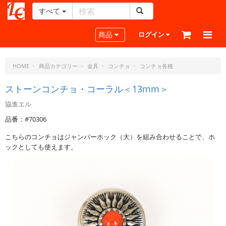
すべて
レ
ザ
Toggle navigation
商品
ログイン
ー
ク
ラ
HOME
商品カテゴリー
金具
コンチョ
コンチョ各種
フ
ト・
ストーンコンチョ・コーラル＜13mm＞
ド
協進エル
ッ
ト・
品番：#70306
ジ
こちらのコンチョはジャンパーホック（大）を組み合わせることで、ホ
ェ
ックとしても使えます。
ー
ピ
ー