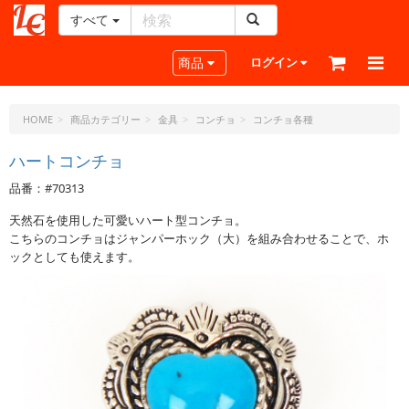
すべて
レ
ザ
Toggle navigation
商品
ログイン
ー
ク
ラ
HOME
商品カテゴリー
金具
コンチョ
コンチョ各種
フ
ト・
ハートコンチョ
ド
品番：#70313
ッ
ト・
天然石を使用した可愛いハート型コンチョ。
ジ
こちらのコンチョはジャンパーホック（大）を組み合わせることで、ホ
ェ
ックとしても使えます。
ー
ピ
ー