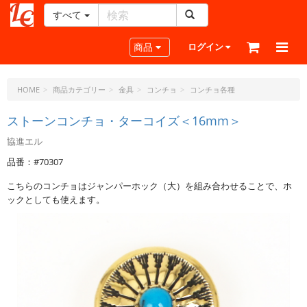
すべて
レ
ザ
Toggle navigation
商品
ログイン
ー
ク
ラ
HOME
商品カテゴリー
金具
コンチョ
コンチョ各種
フ
ト・
ストーンコンチョ・ターコイズ＜16mm＞
ド
協進エル
ッ
ト・
品番：#70307
ジ
こちらのコンチョはジャンパーホック（大）を組み合わせることで、ホ
ェ
ックとしても使えます。
ー
ピ
ー