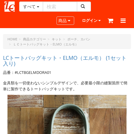
すべて
レ
ザ
Toggle navigation
商品
ログイン
ー
ク
ラ
HOME
商品カテゴリー
キット
ポーチ、カバン
ＬＣトートバッグキット・ELMO（エルモ）
フ
ト・
LCトートバッグキット・ELMO（エルモ） (1セット
ド
入り)
ッ
ト・
品番：#LCTBGELMDORA01
ジ
金具類を一切使わないシンプルデザインで、必要最小限の縫製箇所で簡
ェ
単に製作できるトートバッグキットです。
ー
ピ
ー