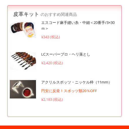
皮革キット
のおすすめ関連商品
エスコード麻手縫い糸・中細＜20番手/3×30
ｍ＞
¥343 (税込)
LCスーパープロ・ヘリ落とし
¥2,420 (税込)
アクリルスポッツ・ニッケル枠（11mm）
円安に反発！スポッツ類20％OFF
¥2,183 (税込)