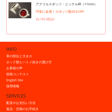
アクリルスポッツ・ニッケル枠（11mm）
円安に反発！スポッツ類20％OFF
¥2,183 (税込)
INFO
革の部位と大きさ
ホック類とハトメ抜きの選び方
お客様の声
投稿コンテスト
English Site
採用情報
SERVICES
配送やお支払い方法
返品・交換のお手続き