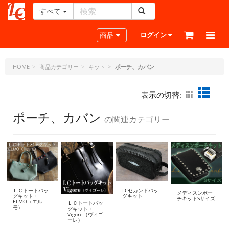
すべて
レ
ザ
Toggle navigation
商品
ログイン
ー
ク
ラ
HOME
商品カテゴリー
キット
ポーチ、カバン
フ
ト・
表示の切替:
ド
ッ
ポーチ、カバン
の関連カテゴリー
ト・
ジ
ェ
ー
ピ
ー
ＬＣトートバッ
LCセカンドバッ
メディスンポー
グキット・
グキット
チキットSサイズ
ELMO（エル
ＬＣトートバッ
モ）
グキット・
Vigore（ヴィゴ
ーレ）