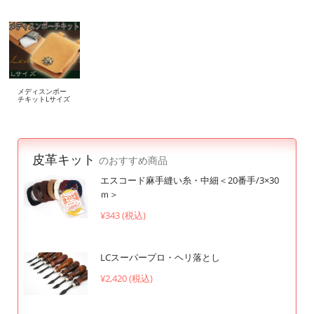
メディスンポー
チキットLサイズ
皮革キット
のおすすめ商品
エスコード麻手縫い糸・中細＜20番手/3×30
ｍ＞
¥343 (税込)
LCスーパープロ・ヘリ落とし
¥2,420 (税込)