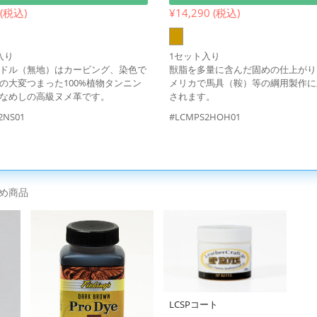
 (税込)
¥14,290 (税込)
入り
1セット入り
ドル（無地）はカービング、染色で
獣脂を多量に含んだ固めの仕上がり
の大変つまった100%植物タンニン
メリカで馬具（鞍）等の綱用製作に
なめしの高級ヌメ革です。
されます。
2NS01
#LCMPS2HOH01
め商品
LCSPコート