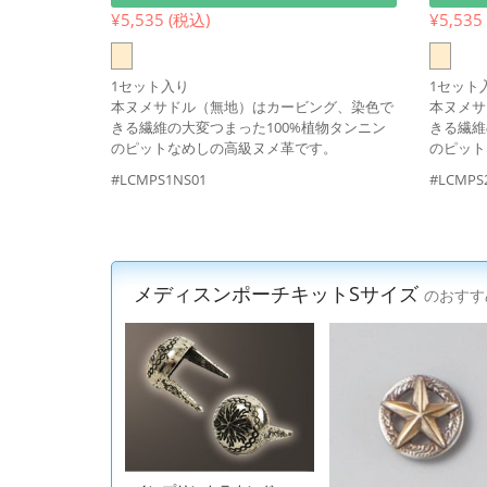
¥5,535 (税込)
¥5,535
1セット入り
1セット
本ヌメサドル（無地）はカービング、染色で
本ヌメサ
きる繊維の大変つまった100%植物タンニン
きる繊維
のピットなめしの高級ヌメ革です。
のピット
#LCMPS1NS01
#LCMPS
メディスンポーチキットSサイズ
のおすす