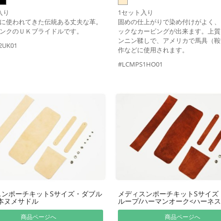
入り
1セット入り
に使われてきた伝統ある丈夫な革。
固めの仕上がりで染め付けがよく、
ンクのＵＫブライドルです。
ックなカービングが出来ます。上質
ンニン鞣しで、アメリカで馬具（鞍
2UK01
作などに使用されます。
#LCMPS1HO01
スンポーチキットSサイズ・ダブル
メディスンポーチキットSサイズ
本ヌメサドル
ループ/ハーマンオーク<ハーネス
商品ページへ
商品ページへ