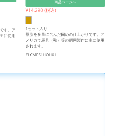
商品ページへ
¥14,290 (税込)
1セット入り
です。ア
獣脂を多量に含んだ固めの仕上がりです。ア
主に使用
メリカで馬具（鞍）等の綱用製作に主に使用
されます。
#LCMPS1HOH01