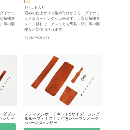
1セット入り
ダイナミ
固めの仕上がりで染め付けがよく、ダイナミ
な植物タ
ックなカービングが出来ます。上質な植物タ
）等の製
ンニン鞣しで、アメリカで馬具（鞍）等の製
作などに使用されます。
#LCMPS2HO01
・ダブル
メディスンポーチキットSサイズ・シング
>レザー
ルループ・ナスカン付き/ハーマンオーク
<ハーネス>レザー