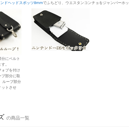
ンドヘッドスポッツ8mm
でふちどり、ウエスタンコンチョをジャンパーホッ
部分にベルト
ます。
フォブを付け
ープ部分に取
、ループ部分
ィットさせ
。
ズ
の商品一覧