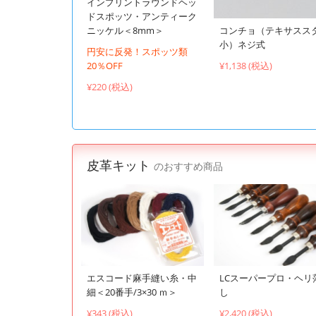
インプリントラウンドヘッ
ドスポッツ・アンティーク
コンチョ（テキサスス
ニッケル＜8mm＞
小）ネジ式
円安に反発！スポッツ類
¥1,138 (税込)
20％OFF
¥220 (税込)
皮革キット
のおすすめ商品
エスコード麻手縫い糸・中
LCスーパープロ・ヘリ
細＜20番手/3×30 ｍ＞
し
¥343 (税込)
¥2,420 (税込)