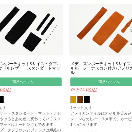
スンポーチキットSサイズ・ダブル
メディスンポーチキットSサイズ
/サドルレザー・スタンダードマッ
ルループ・ナスカン付き/アメリ
ル
商品ページへ
商品ページへ
 (税込)
¥5,574 (税込)
入り
1セット入り
ザー・スタンダード・マット・ナチ
アメリカンオイルはオイルを染み込
やけるとあめ色に変わっていくヌメ
ンニンなめしの牛ヌメ革で、カービ
マットはカービングもできます。
れいに入ります。
ダークブラウンとブラックは繊維の