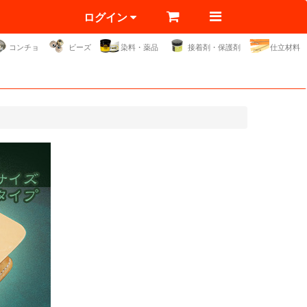
ログイン
コンチョ
ビーズ
染料・薬品
接着剤・保護剤
仕立材料