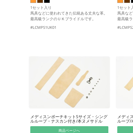
1セット入り
1セット
馬具などに使われてきた伝統ある丈夫な革。
馬具など
最高級ランクのＵＫブライドルです。
最高級ラ
#LCMPS1UK01
#LCMPS
メディスンポーチキットSサイズ・シング
メディ
ルループ・ナスカン付き/本ヌメサドル
ループ/
商品ページへ