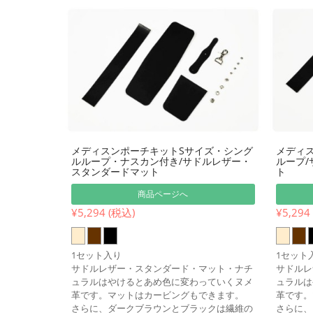
メディスンポーチキットSサイズ・シング
メディ
ルループ・ナスカン付き/サドルレザー・
ループ
スタンダードマット
ト
商品ページへ
¥5,294 (税込)
¥5,294
1セット入り
1セット
サドルレザー・スタンダード・マット・ナチ
サドルレ
ュラルはやけるとあめ色に変わっていくヌメ
ュラルは
革です。マットはカービングもできます。
革です。
さらに、ダークブラウンとブラックは繊維の
さらに、