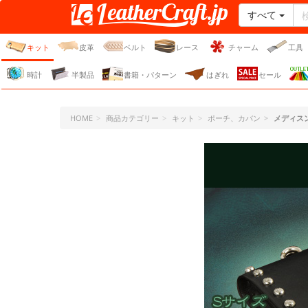
すべて
レザークラフト・ドット・
ジェーピー
キット
皮革
ベルト
レース
チャーム
工具
時計
半製品
書籍・パターン
はぎれ
セール
HOME
商品カテゴリー
キット
ポーチ、カバン
メディス