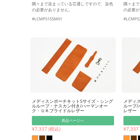
隅々まで染まっている芯通しですので、染色
隅々まで
の必要がありません。
の必要が
#LCMPS1SSM01
#LCMPS
メディスンポーチキットSサイズ・シング
メディ
ルループ・ナスカン付き/ハーマンオー
ループ
ク・ＵＫブライドルレザー
レザー
商品ページへ
¥7,337 (税込)
¥7,337