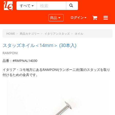
すべて
レ
ザ
Toggle navigation
商品
ログイン
ー
ク
ラ
HOME
商品カテゴリー
イタリアンスタッズ
ネイル
フ
ト・
スタッズネイル＜14mm＞ (30本入)
ド
RAMPONI
ッ
ト・
品番：#RMPNAL14030
ジ
イタリア・コモ地方にあるRAMPONI(ランポーニ)社製のスタッズを取り
ェ
付けるための金具です。
ー
ピ
ー