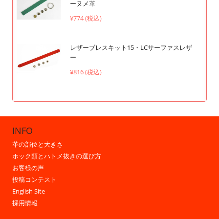
ーヌメ革
¥774 (税込)
レザーブレスキット15・LCサーファスレザ
ー
¥816 (税込)
INFO
革の部位と大きさ
ホック類とハトメ抜きの選び方
お客様の声
投稿コンテスト
English Site
採用情報