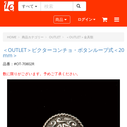
すべて
レ
ザ
Toggle navigation
商品
ログイン
ー
ク
ラ
HOME
商品カテゴリー
OUTLET
＜OUTLET＞金具類
フ
ト・
＜OUTLET＞ビクターコンチョ・ボタンループ式＜20
mm＞
ド
ッ
品番：#OT-70802R
ト・
ジ
数に限りがございます。予めご了承ください。
ェ
ー
ピ
ー