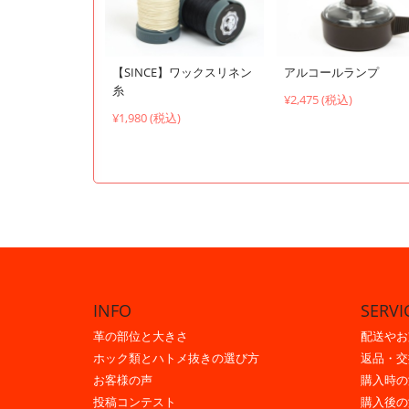
【SINCE】ワックスリネン
アルコールランプ
糸
¥2,475 (税込)
¥1,980 (税込)
INFO
SERVI
革の部位と大きさ
配送やお
ホック類とハトメ抜きの選び方
返品・交
お客様の声
購入時の
投稿コンテスト
購入後の