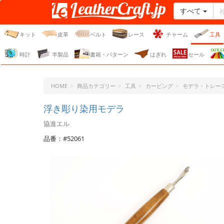
すべて
レザークラフト・ドット・
ジェーピー
キット
皮革
ベルト
レース
チャーム
工具
時計
半製品
書籍・パターン
はぎれ
セール
HOME
商品カテゴリー
工具
カービング
モデラ・トレー
浮き彫り染用モデラ
協進エル
品番：#52061