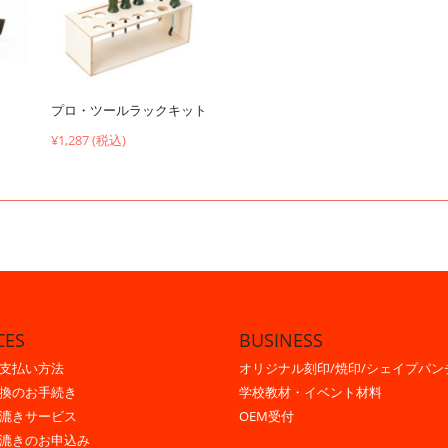
プロ・ツールラックキット
¥1,287 (税込)
CES
BUSINESS
支払い方法
オリジナル刻印/焼印/シェイプパン
換のお手続き
学校教材・イベント材料
漉きサービス
OEM受付
漉きのお申込み