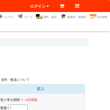
ログイン
コンチョ
ビーズ
染料・薬品
接着剤・保護剤
仕立材料
送料・配送について
購入
取り寄せ期間:
1～6日前後
数量: