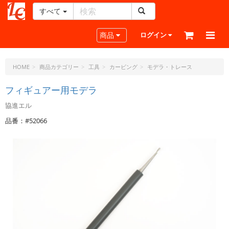
すべて
レ
ザ
Toggle navigation
商品
ログイン
ー
ク
ラ
HOME
商品カテゴリー
工具
カービング
モデラ・トレース
フ
ト・
フィギュアー用モデラ
ド
協進エル
ッ
ト・
品番：#52066
ジ
ェ
ー
ピ
ー