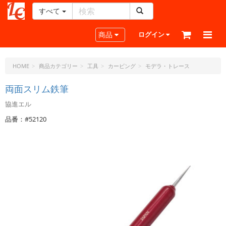
すべて
レ
ザ
Toggle navigation
商品
ログイン
ー
ク
ラ
HOME
商品カテゴリー
工具
カービング
モデラ・トレース
フ
ト・
両面スリム鉄筆
ド
協進エル
ッ
ト・
品番：#52120
ジ
ェ
ー
ピ
ー