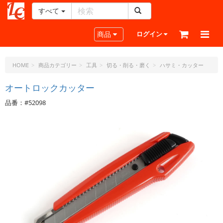
すべて
レ
ザ
Toggle navigation
商品
ログイン
ー
ク
ラ
HOME
商品カテゴリー
工具
切る・削る・磨く
ハサミ・カッター
フ
ト・
オートロックカッター
ド
品番：#52098
ッ
ト・
ジ
ェ
ー
ピ
ー