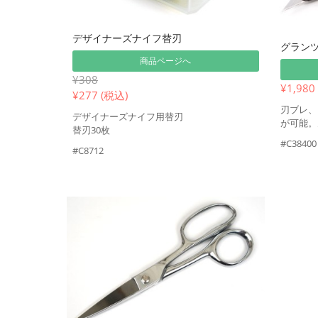
デザイナーズナイフ替刃
グランツ
商品ページへ
¥308
¥1,980
¥
277 (税込)
刃ブレ、
デザイナーズナイフ用替刃
が可能。
替刃30枚
#C38400
#C8712