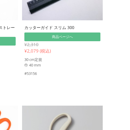
ストレー
カッターガイド スリム 300
商品ページへ
¥2,310
¥
2,079 (税込)
30 cm定規
巾 40 mm
#53156