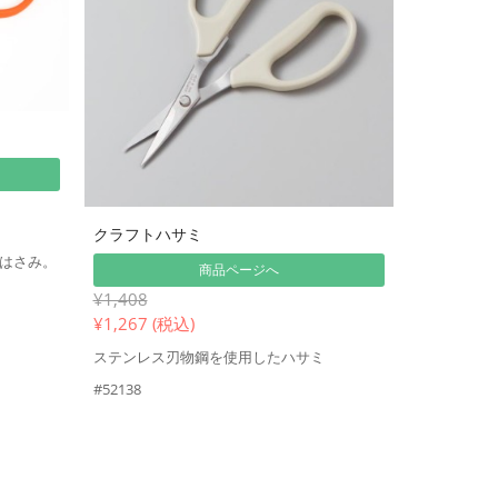
クラフトハサミ
はさみ。
商品ページへ
¥1,408
¥
1,267 (税込)
ステンレス刃物鋼を使用したハサミ
#52138