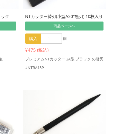
ラック
NTカッター替刃(小型A30°黒刃) 10枚入り
商品ページへ
購入
個
¥475 (税込)
備。
プレミアムNTカッター 2A型 ブラック の替刃
#NTBA15P