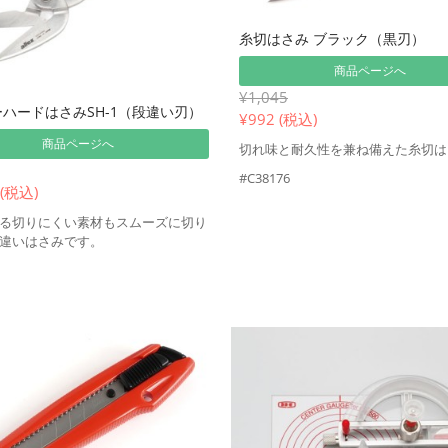
糸切はさみ ブラック（黒刃）
商品ページへ
¥1,045
ハードはさみSH-1（段違い刃）
¥
992 (税込)
商品ページへ
切れ味と耐久性を兼ね備えた糸切は
#C38176
 (税込)
る切りにくい素材もスムーズに切り
違いはさみです。