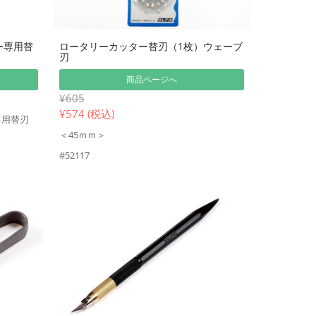
ー専用替
ロータリーカッター替刃（1枚）ウェーブ
刃
商品ページへ
¥605
¥
574 (税込)
専用替刃
＜45ｍｍ＞
#52117