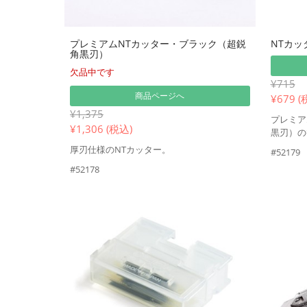
プレミアムNTカッター・ブラック（超鋭
NTカッ
角黒刃）
欠品中です
¥715
商品ページへ
¥
679 (
¥1,375
プレミア
¥
1,306 (税込)
黒刃）の
厚刃仕様のNTカッター。
#52179
#52178