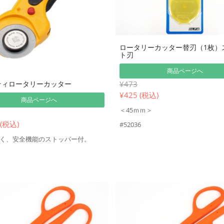
ロータリーカッター替刃（1枚）
ト刃
商品ページへ
ティロータリーカッター
¥473
¥
425 (税込)
商品ページへ
＜45ｍｍ＞
 (税込)
#52036
く、安全機能のストッパー付。