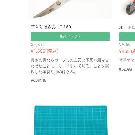
革きりはさみ LC-180
オート
商品ページへ
¥1,870
¥506
¥
1,683 (税込)
¥
455 (
長さの異なるカーブした上刃と下刃を組み合
片手で楽
わせたことにより、「引いて切る」ことを実
#52098
現した革切り用のはさみ。
#C38148