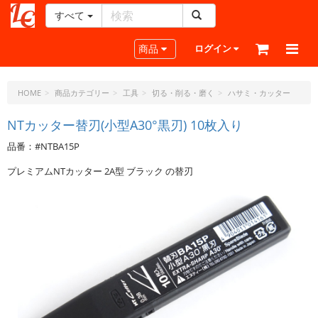
すべて
レ
ザ
Toggle navigation
商品
ログイン
ー
ク
ラ
HOME
商品カテゴリー
工具
切る・削る・磨く
ハサミ・カッター
フ
ト・
NTカッター替刃(小型A30°黒刃) 10枚入り
ド
品番：#NTBA15P
ッ
ト・
プレミアムNTカッター 2A型 ブラック の替刃
ジ
ェ
ー
ピ
ー