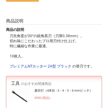
商品説明
商品の説明
刃先角度が30°の鋭角黒刃（刃厚0.38mm）。
切れ味にこだわったプロ用刃付け仕上げ。
特に繊細な作業に最適。
10枚入。
プレミアムNTカッター 2A型 ブラック
の替刃です。
工具
のおすすめ関連商品
菱目打（4本目 - 3・4・5・6 mmピッチ）
¥990 (税込)