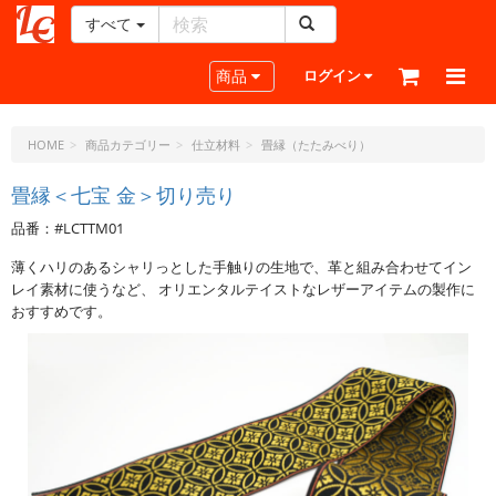
すべて
レ
ザ
Toggle navigation
商品
ログイン
ー
ク
ラ
HOME
商品カテゴリー
仕立材料
畳縁（たたみべり）
フ
ト・
畳縁＜七宝 金＞切り売り
ド
品番：#LCTTM01
ッ
ト・
薄くハリのあるシャリっとした手触りの生地で、革と組み合わせてイン
ジ
レイ素材に使うなど、 オリエンタルテイストなレザーアイテムの製作に
ェ
おすすめです。
ー
ピ
ー