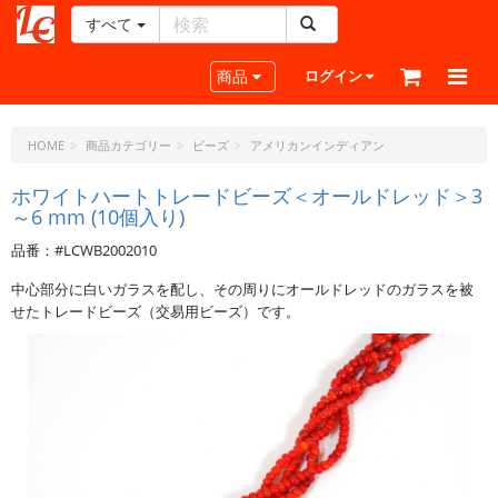
すべて
レ
ザ
Toggle navigation
商品
ログイン
ー
ク
ラ
HOME
商品カテゴリー
ビーズ
アメリカンインディアン
フ
ト・
ホワイトハートトレードビーズ＜オールドレッド＞3
～6 mm (10個入り)
ド
ッ
品番：#LCWB2002010
ト・
ジ
中心部分に白いガラスを配し、その周りにオールドレッドのガラスを被
ェ
せたトレードビーズ（交易用ビーズ）です。
ー
ピ
ー