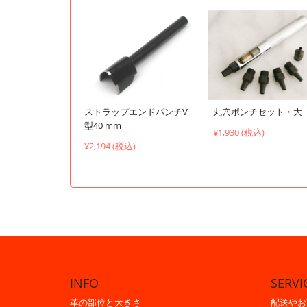
ストラップエンドパンチV
丸穴ポンチセット・大
型40 mm
¥1,930 (税込)
¥2,194 (税込)
INFO
SERVI
革の部位と大きさ
配送やお