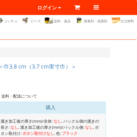
ログイン
コンチョ
ビーズ
染料・薬品
接着剤・保護剤
仕立材料
.8 cm（3.7 cm実寸巾）＞
送料・配送について
購入
漉き加工後の厚さ(mm)/全体:
なし
, バックル側の漉きの
長さ:
なし
, 漉き加工後の厚さ(mm)/バックル側:
なし
, ボ
タン取付け:
ボタン取付けなし
, 色:
ブラック