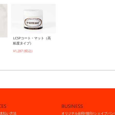
LCSPコート・マット（高
粘度タイプ）
¥1,287 (税込)
CES
BUSINESS
支払い方法
オリジナル刻印/焼印/シェイプパン