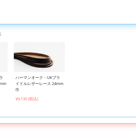
品
ラ
ハーマンオーク・UKブラ
mm
イドルレザーレース 24mm
巾
¥9,130 (税込)