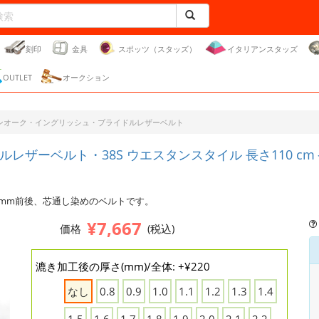
刻印
金具
スポッツ（スタッズ）
イタリアンスタッズ
OUTLET
オークション
ンオーク・イングリッシュ・ブライドルレザーベルト
ーベルト・38S ウエスタンスタイル 長さ110 cm＜巾3
 mm前後、芯通し染めのベルトです。
¥7,667
価格
(税込)
漉き加工後の厚さ(mm)/全体: +¥220
なし
0.8
0.9
1.0
1.1
1.2
1.3
1.4