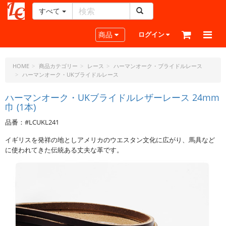
すべて
レ
ザ
Toggle navigation
商品
ログイン
ー
ク
ラ
HOME
商品カテゴリー
レース
ハーマンオーク・ブライドルレース
ハーマンオーク・UKブライドルレース
フ
ト・
ハーマンオーク・UKブライドルレザーレース 24mm
ド
巾 (1本)
ッ
ト・
品番：#LCUKL241
ジ
イギリスを発祥の地としアメリカのウエスタン文化に広がり、馬具など
ェ
に使われてきた伝統ある丈夫な革です。
ー
ピ
ー