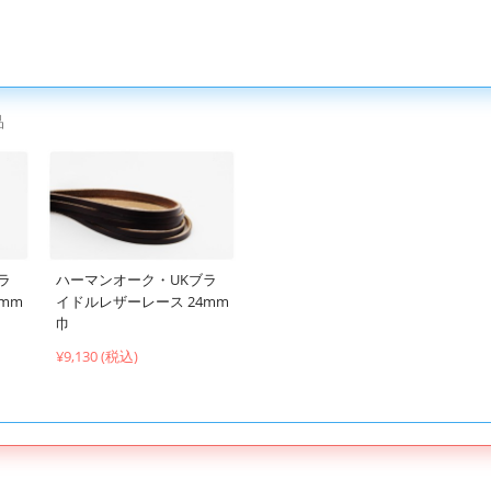
品
ラ
ハーマンオーク・UKブラ
mm
イドルレザーレース 24mm
巾
¥9,130 (税込)