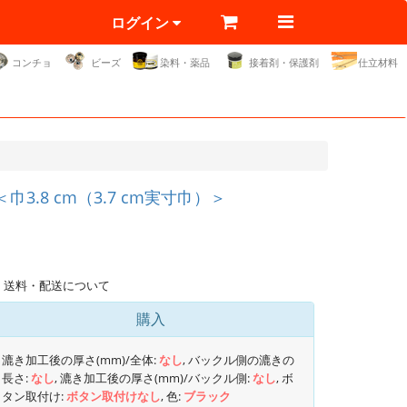
ログイン
コンチョ
ビーズ
染料・薬品
接着剤・保護剤
仕立材料
.8 cm（3.7 cm実寸巾）＞
送料・配送について
購入
漉き加工後の厚さ(mm)/全体:
なし
, バックル側の漉きの
長さ:
なし
, 漉き加工後の厚さ(mm)/バックル側:
なし
, ボ
タン取付け:
ボタン取付けなし
, 色:
ブラック