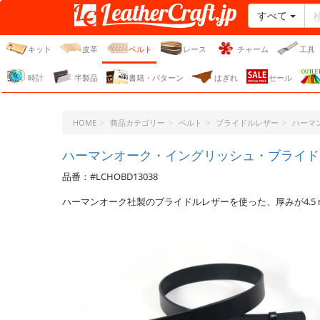
すべて
レザークラフト・ドット・
ジェーピー
キット
皮革
ベルト
レース
チャーム
工具
時計
半製品
書籍・パターン
はぎれ
セール
HOME
商品カテゴリー
ベルト
ブライドルレザー
ハーマ
ハーマンオーク・イングリッシュ・ブライドルレザ
品番：#LCHOBD13038
ハーマンオーク社製のブライドルレザーを使った、厚みが4.5