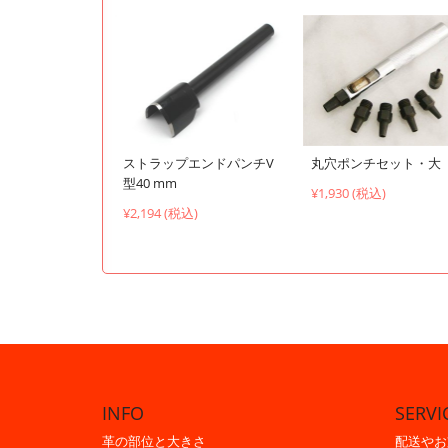
ストラップエンドパンチV
丸穴ポンチセット・大
型40 mm
¥1,930 (税込)
¥2,194 (税込)
INFO
SERVI
革の部位と大きさ
配送やお