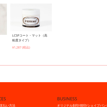
LCSPコート・マット（高
粘度タイプ）
¥1,287 (税込)
CES
BUSINESS
支払い方法
オリジナル刻印/焼印/シェイプパン