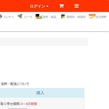
ログイン
コンチョ
ビーズ
染料・薬品
接着剤・保護剤
仕立材料
送料・配送について
購入
取り寄せ期間:
3～6日前後