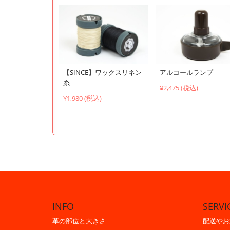
【SINCE】ワックスリネン
アルコールランプ
糸
¥2,475 (税込)
¥1,980 (税込)
INFO
SERVI
革の部位と大きさ
配送やお