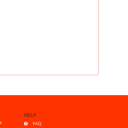
HELP
チ
FAQ