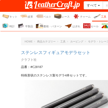
すべて
レザークラフト・ドット・
ジェーピー
キット
皮革
ベルト
レース
チャーム
工具
時計
半製品
書籍・パターン
はぎれ
セール
HOME
商品カテゴリー
工具
カービング
モデラ・トレー
ステンレスフィギュアモデラセット
クラフト社
品番：#C28187
特殊形状のステンレス製モデラ4本セットです。