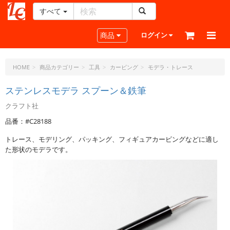
すべて
レ
ザ
Toggle navigation
商品
ログイン
ー
ク
ラ
HOME
商品カテゴリー
工具
カービング
モデラ・トレース
フ
ト・
ステンレスモデラ スプーン＆鉄筆
ド
クラフト社
ッ
ト・
品番：#C28188
ジ
トレース、モデリング、パッキング、フィギュアカービングなどに適し
ェ
た形状のモデラです。
ー
ピ
ー