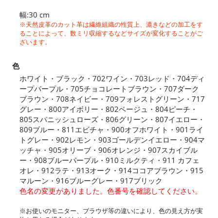
幅:30 cm
※天然皮革のカット革は繊維組織の性質上、漉きなどの加工をす
ることによって、数ミリ収縮するなどサイズが変化することがご
ざいます。
色
ホワイト・ブラック・702ワイン・703レッド・704ディ
ープパープル・705チョコレートブラウン・707ダーク
ブラウン・708ネイビー・709フォレストグリーン・717
グレー・800アイボリー・802ベージュ・804ピーチ・
805スパニッシュローズ・806グリーン・807イエロー・
809ブルー・811エビチャ・900オフホワイト・901ライ
トグレー・902レモン・903ゴールデンイエロー・904マ
ッチャ・905オリーブ・906オレンジ・907スカイブル
ー・908ブルーパープル・910ミルクティ・911 カフェ
オレ・912ラテ・913オーク・914ココアブラウン・915
マルーン・916ブルーグレー・917ブリック
色名の変更がありました。色番号を確認してください。
※お使いのモニター、ブラウザ等の違いにより、色の見え方が実