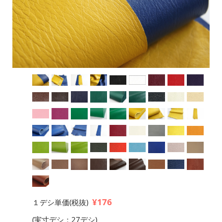
¥176
１デシ単価(税抜)
(実寸デシ：27デシ)