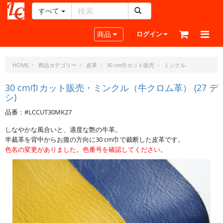
すべて
レ
ザ
Toggle navigation
商品
ログイン
ー
ク
ラ
HOME
商品カテゴリー
皮革
30 cm巾カット販売
ミンクル
フ
ト・
30 cm巾カット販売・ミンクル（牛クロム革） (27 デ
シ)
ド
ッ
品番：#LCCUT30MK27
ト・
ジ
しなやかな風合いと、適度な艶の牛革。
ェ
半裁革を背中からお腹の方向に30 cm巾で裁断した皮革です。
ー
色名の変更がありました。色番号を確認してください。
ピ
ー