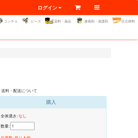
ログイン
コンチョ
ビーズ
染料・薬品
接着剤・保護剤
仕立材料
送料・配送について
購入
全体漉き:
なし
数量:
在庫数: 残り
1
個