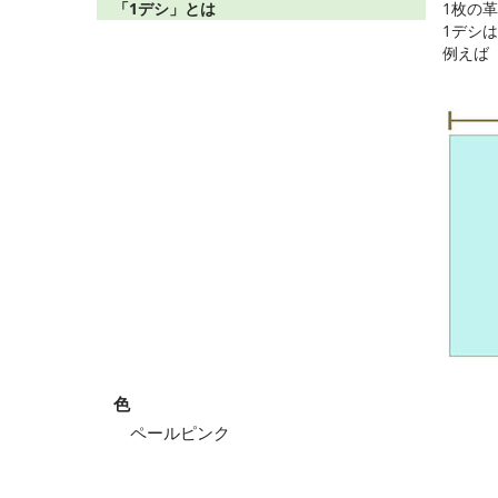
「1デシ」とは
1枚の
1デシは
例えば「
色
ペールピンク