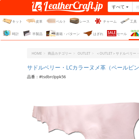
すべて
レザークラフト・ドット・
ジェーピー
キット
皮革
ベルト
レース
チャーム
工具
時計
半製品
書籍・パターン
はぎれ
セール
HOME
商品カテゴリー
OUTLET
＜OUTLET＞サドルベリ
サドルベリー・LCカラーヌメ革（ペールピンク）
品番：#tsdbrclppk56