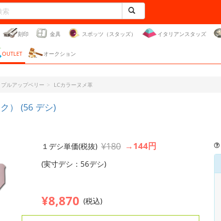
刻印
金具
スポッツ（スタッズ）
イタリアンスタッズ
OUTLET
オークション
ー・プルアップベリー
LCカラーヌメ革
 (56 デシ)
¥180
→144円
１デシ単価(税抜)
(実寸デシ：56デシ)
¥8,870
(税込)