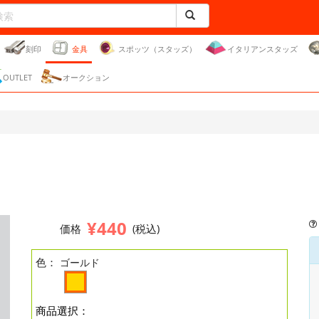
刻印
金具
スポッツ（スタッズ）
イタリアンスタッズ
OUTLET
オークション
¥440
価格
(税込)
色：
ゴールド
商品選択：