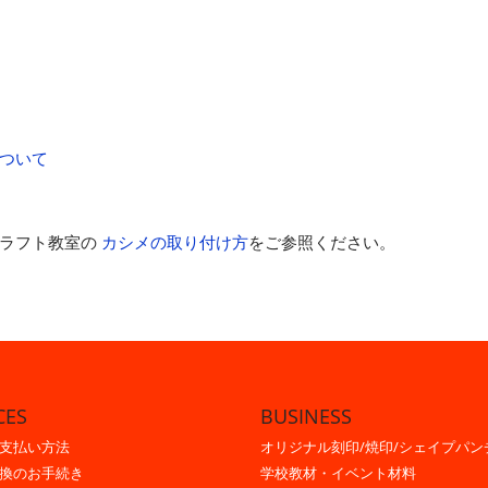
ついて
ラフト教室の
カシメの取り付け方
をご参照ください。
CES
BUSINESS
支払い方法
オリジナル刻印/焼印/シェイプパン
換のお手続き
学校教材・イベント材料