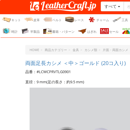
すべて
レザークラフト・ドット・
ジェーピー
キット
皮革
ベルト
レース
チャーム
工具
時計
半製品
書籍・パターン
はぎれ
セール
HOME
商品カテゴリー
金具
カシメ類
片面・両面カシメ
両面足長カシメ ＜中＞ゴールド (20コ入り)
品番：#LCWCPRVTLG0901
直径：9 mm(足の長さ：約9.5 mm)