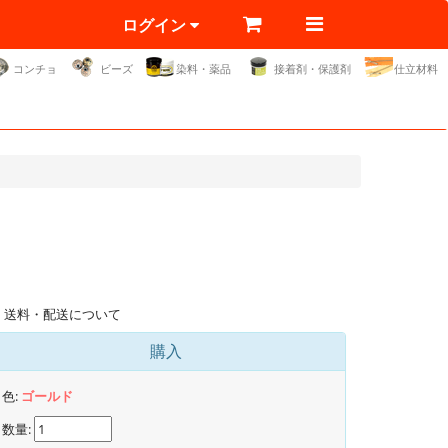
ログイン
コンチョ
ビーズ
染料・薬品
接着剤・保護剤
仕立材料
送料・配送について
購入
色:
ゴールド
数量: