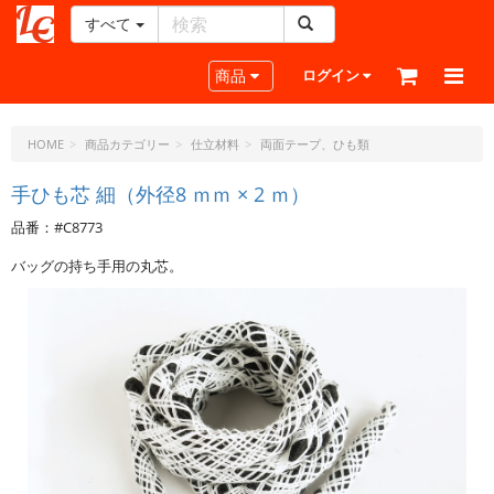
すべて
レ
ザ
Toggle navigation
商品
ログイン
ー
ク
ラ
HOME
商品カテゴリー
仕立材料
両面テープ、ひも類
フ
ト・
手ひも芯 細（外径8 ｍｍ × 2 ｍ）
ド
品番：#C8773
ッ
ト・
バッグの持ち手用の丸芯。
ジ
ェ
ー
ピ
ー