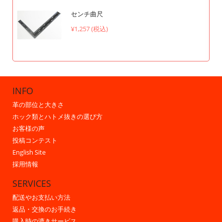
センチ曲尺
¥1,257 (税込)
INFO
革の部位と大きさ
ホック類とハトメ抜きの選び方
お客様の声
投稿コンテスト
English Site
採用情報
SERVICES
配送やお支払い方法
返品・交換のお手続き
購入時の漉きサービス