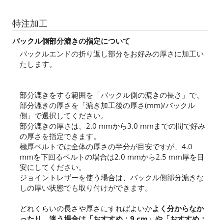
特注加工
バックル側部分漉きの指定について
バックルエンドの折り返し部分をお好みの厚さに加工い
たします。
部分漉きをする範囲を「バックル側の漉きの長さ」で、
部分漉きの厚さを「漉き加工後の厚さ(mm)/バックル
側」で選択してください。
部分漉きの厚さは、2.0 mmから3.0 mmまでの間で好み
の厚さを指定できます。
極厚ベルトでは全体の厚さの半分が目安ですが、4.0
mmを下回るベルトの場合は2.0 mmから2.5 mm厚を目
安にしてください。
ジョイントレザーを使う場合は、バックル側部分漉きな
しの厚い状態でも取り付けができます。
どれくらいの長さや厚さにすればよいか
よく分からなか
ったり、迷う場合は「おすすめ：9 cm」や「おすすめ：