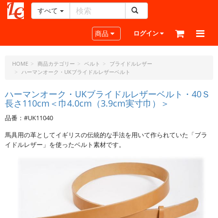
すべて
レ
ザ
Toggle navigation
商品
ログイン
ー
ク
ラ
HOME
商品カテゴリー
ベルト
ブライドルレザー
ハーマンオーク・UKブライドルレザーベルト
フ
ト・
ハーマンオーク・UKブライドルレザーベルト・40Ｓ
ド
長さ110cm＜巾4.0cm（3.9cm実寸巾）＞
ッ
ト・
品番：#UK11040
ジ
馬具用の革としてイギリスの伝統的な手法を用いて作られていた「ブラ
ェ
イドルレザー」を使ったベルト素材です。
ー
ピ
ー