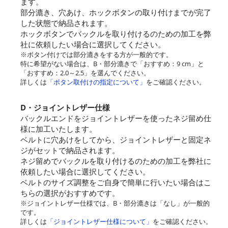
ます。
部分漉き、穴あけ、ホックボタンの取り付けまでが完了
した状態で納品されます。
ホックボタンでバックルを取り付けるのための加工を弊
社に依頼したい場合に選択してください。
※ボタン付けでは部分漉きをする方が一般的です。
特に希望がない場合は、B・部分漉きで「おすすめ：9 cm」と
「おすすめ：2.0～2.5」を選んでください。
詳しくは
「ボタン取付けの指定について」
をご確認ください。
D・ジョイントレザー仕様
バックルエンドをジョイントレザーを使ったネジ留め仕
様に加工いたします。
ベルトに穴あけをしてから、ジョイントレザーと固定ネ
ジがセットで納品されます。
ネジ留めでバックルを取り付けるのための加工を弊社に
依頼したい場合に選択してください。
ベルトのサイズ調整をご自身で簡単に行いたい場合はこ
ちらの選択がおすすめです。
※ジョイントレザー仕様では、B・部分漉きは「なし」が一般的
です。
詳しくは
「ジョイントレザー仕様について」
をご確認ください。