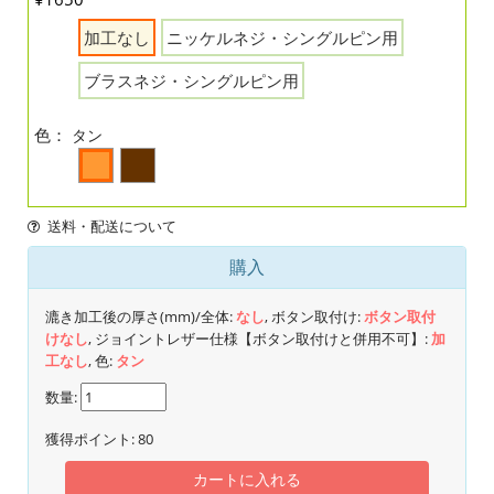
加工なし
ニッケルネジ・シングルピン用
ブラスネジ・シングルピン用
色：
タン
送料・配送について
購入
漉き加工後の厚さ(mm)/全体:
なし
, ボタン取付け:
ボタン取付
けなし
, ジョイントレザー仕様【ボタン取付けと併用不可】:
加
工なし
, 色:
タン
数量:
獲得ポイント:
80
カートに入れる