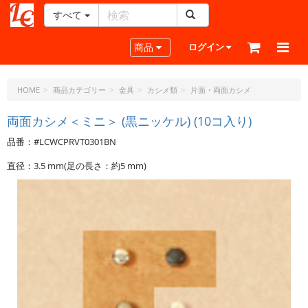
すべて
レ
ザ
Toggle navigation
商品
ログイン
ー
ク
ラ
HOME
商品カテゴリー
金具
カシメ類
片面・両面カシメ
フ
ト・
両面カシメ＜ミニ＞ (黒ニッケル) (10コ入り)
ド
品番：#LCWCPRVT0301BN
ッ
ト・
直径：3.5 mm(足の長さ：約5 mm)
ジ
ェ
ー
ピ
ー