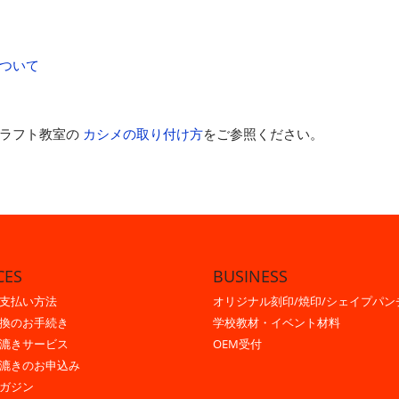
ついて
ラフト教室の
カシメの取り付け方
をご参照ください。
CES
BUSINESS
支払い方法
オリジナル刻印/焼印/シェイプパン
換のお手続き
学校教材・イベント材料
漉きサービス
OEM受付
漉きのお申込み
ガジン