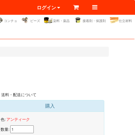
ログイン
コンチョ
ビーズ
染料・薬品
接着剤・保護剤
仕立材料
送料・配送について
購入
色:
アンティーク
数量: