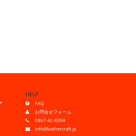
HELP
チ
FAQ
お問合せフォーム
0867-42-8004
info@leathercraft.jp