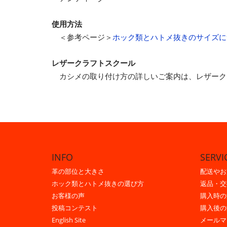
使用方法
＜参考ページ＞
ホック類とハトメ抜きのサイズに
レザークラフトスクール
カシメの取り付け方の詳しいご案内は、レザーク
INFO
SERVI
革の部位と大きさ
配送やお
ホック類とハトメ抜きの選び方
返品・交
お客様の声
購入時の
投稿コンテスト
購入後の
English Site
メールマ