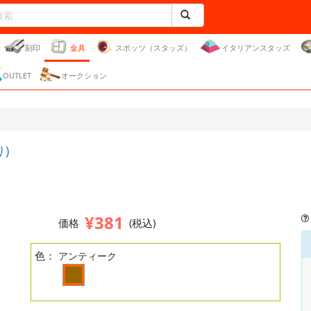
刻印
金具
スポッツ（スタッズ）
イタリアンスタッズ
OUTLET
オークション
)
¥381
価格
(税込)
色：
アンティーク