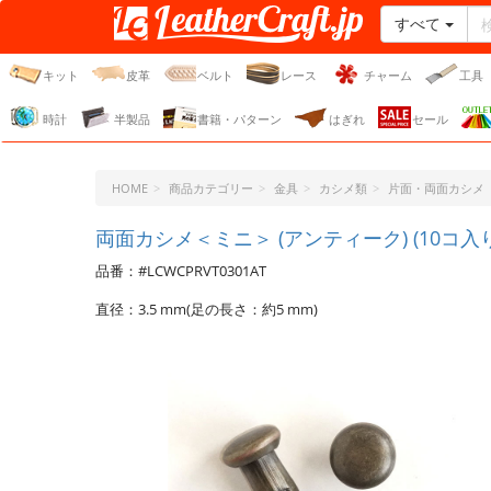
すべて
レザークラフト・ドット・
ジェーピー
キット
皮革
ベルト
レース
チャーム
工具
時計
半製品
書籍・パターン
はぎれ
セール
HOME
商品カテゴリー
金具
カシメ類
片面・両面カシメ
両面カシメ＜ミニ＞ (アンティーク) (10コ入り
品番：#LCWCPRVT0301AT
直径：3.5 mm(足の長さ：約5 mm)