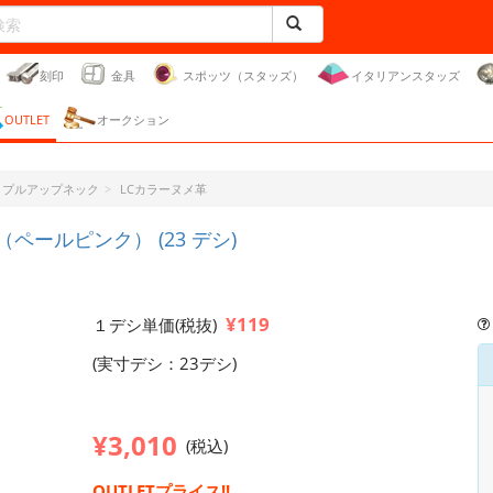
刻印
金具
スポッツ（スタッズ）
イタリアンスタッズ
OUTLET
オークション
ク・プルアップネック
LCカラーヌメ革
ペールピンク） (23 デシ)
¥119
１デシ単価(税抜)
(実寸デシ：23デシ)
¥3,010
(税込)
OUTLETプライス!!