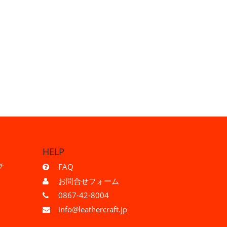
HELP
チ
FAQ
お問合せフォーム
0867-42-8004
info@leathercraft.jp