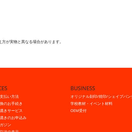
え方が実物と異なる場合があります。
CES
BUSINESS
支払い方法
オリジナル刻印/焼印/シェイプパン
換のお手続き
学校教材・イベント材料
漉きサービス
OEM受付
漉きのお申込み
ガジン
引法の表示