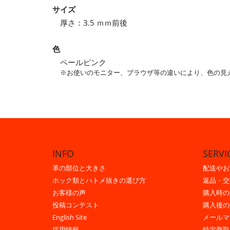
サイズ
厚さ：3.5 ｍｍ前後
色
ペールピンク
※お使いのモニター、ブラウザ等の違いにより、色の見
INFO
SERVI
革の部位と大きさ
配送やお
ホック類とハトメ抜きの選び方
返品・交
お客様の声
購入時の
投稿コンテスト
購入後の
English Site
メールマ
採用情報
特定商取