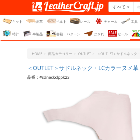
すべて
レザークラフト・ドット・
ジェーピー
キット
皮革
ベルト
レース
チャーム
工具
時計
半製品
書籍・パターン
はぎれ
セール
HOME
商品カテゴリー
OUTLET
＜OUTLET＞サドルネッ
＜OUTLET＞サドルネック・LCカラーヌメ革（
品番：#sdneckclppk23