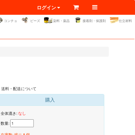
ログイン
コンチョ
ビーズ
染料・薬品
接着剤・保護剤
仕立材料
送料・配送について
購入
全体漉き:
なし
数量:
在庫数: 残り
1
個