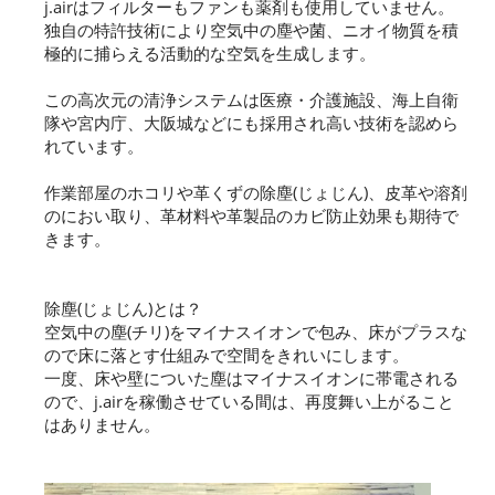
j.airはフィルターもファンも薬剤も使用していません。
独自の特許技術により空気中の塵や菌、ニオイ物質を積
極的に捕らえる活動的な空気を生成します。
この高次元の清浄システムは医療・介護施設、海上自衛
隊や宮内庁、大阪城などにも採用され高い技術を認めら
れています。
作業部屋のホコリや革くずの除塵(じょじん)、皮革や溶剤
のにおい取り、革材料や革製品のカビ防止効果も期待で
きます。
除塵(じょじん)とは？
空気中の塵(チリ)をマイナスイオンで包み、床がプラスな
ので床に落とす仕組みで空間をきれいにします。
一度、床や壁についた塵はマイナスイオンに帯電される
ので、j.airを稼働させている間は、再度舞い上がること
はありません。