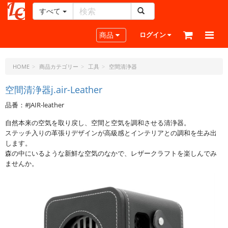
すべて
レ
ザ
Toggle navigation
商品
ログイン
ー
ク
ラ
HOME
商品カテゴリー
工具
空間清浄器
フ
ト・
空間清浄器j.air-Leather
ド
品番：#JAIR-leather
ッ
ト・
自然本来の空気を取り戻し、空間と空気を調和させる清浄器。
ジ
ステッチ入りの革張りデザインが高級感とインテリアとの調和を生み出
ェ
します。
ー
森の中にいるような新鮮な空気のなかで、レザークラフトを楽しんでみ
ピ
ませんか。
ー