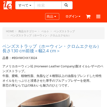
すべて
レ
ザ
Toggle navigation
商品
ログイン
ー
ク
ラ
HOME
商品カテゴリー
ベルト
ベンズストラップ
ベンズストラップ（ホーウィン・クロムエクセル）
フ
ト・
ベンズストラップ（ホーウィン・クロムエクセル）
ド
長さ130 cm前後＜幅2.4 cm＞
ッ
ト・
品番：#BSHWCHX13024
ジ
アメリカホーウィン社 (Horween Leather Company)製オイルレザーのベ
ェ
ンズストラップ。
ー
牛脂、蜜蝋、植物性脂、魚脂など４種類以上の油脂をブレンドした特性
ピ
オイルをたっぷりと浸透させた厚手のプルアップレザーを使用。
ー
茶芯の革ならではの味わいも魅力のひとつです。