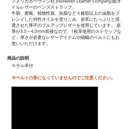
アメリカホーウィン社 (Horween Leather Company)製オ
イルレザーのベンズストラップ。
牛脂、蜜蝋、植物性脂、魚脂など４種類以上の油脂をブ
レンドした特性オイルを塗りこみ、皮革にたっぷりと浸
透させた厚手のプルアップレザーを使用しています。 原
厚が3.5～4.0mm前後なので、1枚革使用のストラップな
ど、厚さが必要なレザーアイテムや細幅のベルトにもお
使いいただけます。
商品の説明
※サル革付
※ベルトの形になっていませんのでご注意ください。