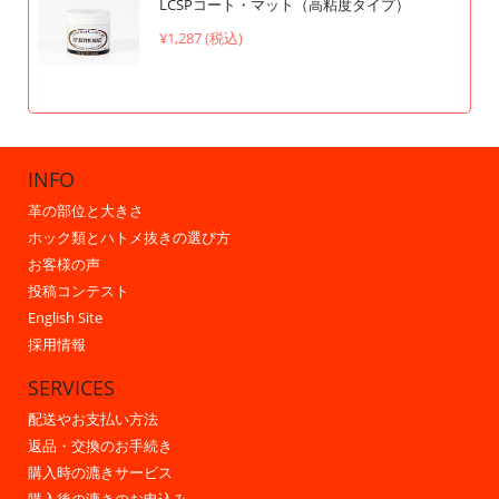
LCSPコート・マット（高粘度タイプ）
¥1,287 (税込)
INFO
革の部位と大きさ
ホック類とハトメ抜きの選び方
お客様の声
投稿コンテスト
English Site
採用情報
SERVICES
配送やお支払い方法
返品・交換のお手続き
購入時の漉きサービス