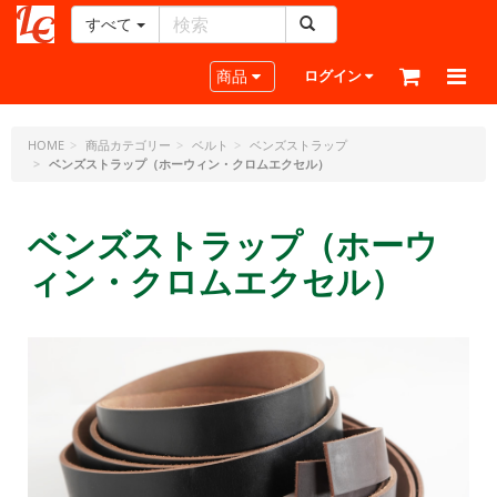
すべて
レ
ザ
Toggle navigation
商品
ログイン
ー
ク
ラ
HOME
商品カテゴリー
ベルト
ベンズストラップ
ベンズストラップ（ホーウィン・クロムエクセル）
フ
ト・
ド
ベンズストラップ（ホーウ
ッ
ト・
ィン・クロムエクセル）
ジ
ェ
ー
ピ
ー