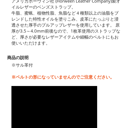
アメリカホーウィン社 (Horween Leather Company)製オ
イルレザーのベンズストラップ。
牛脂、蜜蝋、植物性脂、魚脂など４種類以上の油脂をブ
レンドした特性オイルを塗りこみ、皮革にたっぷりと浸
透させた厚手のプルアップレザーを使用しています。 原
厚が3.5～4.0mm前後なので、1枚革使用のストラップな
ど、厚さが必要なレザーアイテムや細幅のベルトにもお
使いいただけます。
商品の説明
※サル革付
※ベルトの形になっていませんのでご注意ください。