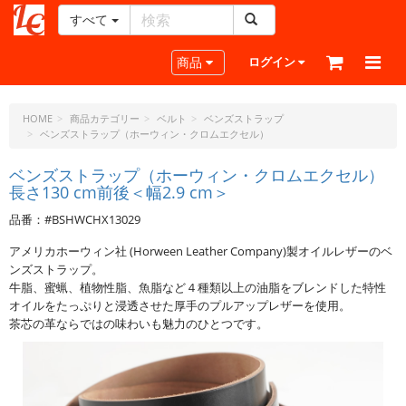
すべて
レ
ザ
Toggle navigation
商品
ログイン
ー
ク
ラ
HOME
商品カテゴリー
ベルト
ベンズストラップ
ベンズストラップ（ホーウィン・クロムエクセル）
フ
ト・
ベンズストラップ（ホーウィン・クロムエクセル）
ド
長さ130 cm前後＜幅2.9 cm＞
ッ
ト・
品番：#BSHWCHX13029
ジ
アメリカホーウィン社 (Horween Leather Company)製オイルレザーのベ
ェ
ンズストラップ。
ー
牛脂、蜜蝋、植物性脂、魚脂など４種類以上の油脂をブレンドした特性
ピ
オイルをたっぷりと浸透させた厚手のプルアップレザーを使用。
ー
茶芯の革ならではの味わいも魅力のひとつです。