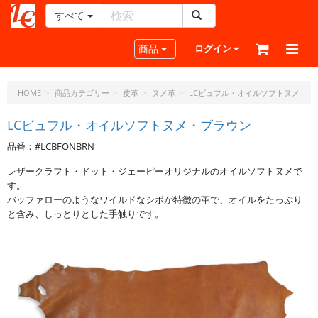
すべて
レ
ザ
Toggle navigation
商品
ログイン
ー
ク
ラ
HOME
商品カテゴリー
皮革
ヌメ革
LCビュフル・オイルソフトヌメ
フ
ト・
LCビュフル・オイルソフトヌメ・ブラウン
ド
品番：#LCBFONBRN
ッ
ト・
レザークラフト・ドット・ジェーピーオリジナルのオイルソフトヌメで
ジ
す。
ェ
バッファローのようなワイルドなシボが特徴の革で、オイルをたっぷり
ー
と含み、しっとりとした手触りです。
ピ
ー