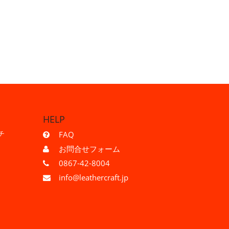
HELP
チ
FAQ
お問合せフォーム
0867-42-8004
info@leathercraft.jp