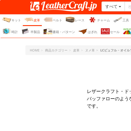
すべて
レザークラフト・ドット・
ジェーピー
キット
皮革
ベルト
レース
チャーム
工具
時計
半製品
書籍・パターン
はぎれ
セール
HOME
商品カテゴリー
皮革
ヌメ革
LCビュフル・オイル
レザークラフト・ド
バッファローのよう
です。