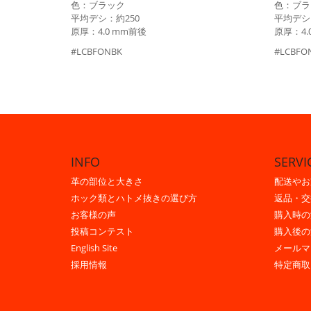
色：ブラック
色：ブラ
平均デシ：約250
平均デシ
原厚：4.0 mm前後
原厚：4.
#LCBFONBK
#LCBFO
INFO
SERVI
革の部位と大きさ
配送やお
ホック類とハトメ抜きの選び方
返品・交
お客様の声
購入時の
投稿コンテスト
購入後の
English Site
メールマ
採用情報
特定商取