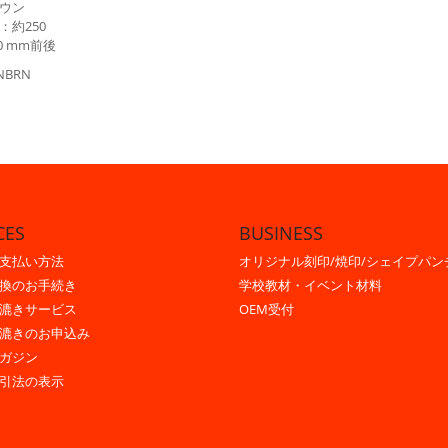
ウン
：約250
0 mm前後
NBRN
CES
BUSINESS
支払い方法
オリジナル刻印/焼印/シェイプパン
換のお手続き
学校教材・イベント材料
漉きサービス
OEM受付
漉きのお申込み
ガジン
引法の表示