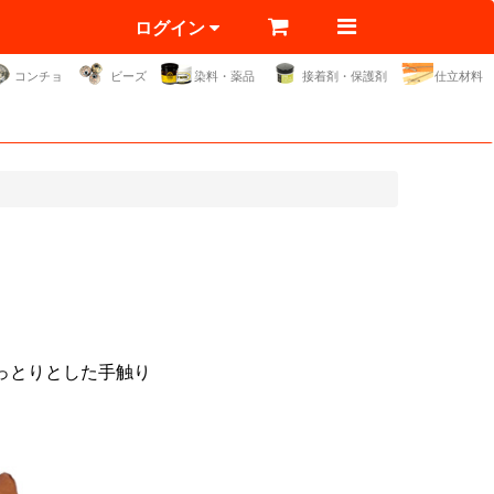
ログイン
コンチョ
ビーズ
染料・薬品
接着剤・保護剤
仕立材料
っとりとした手触り