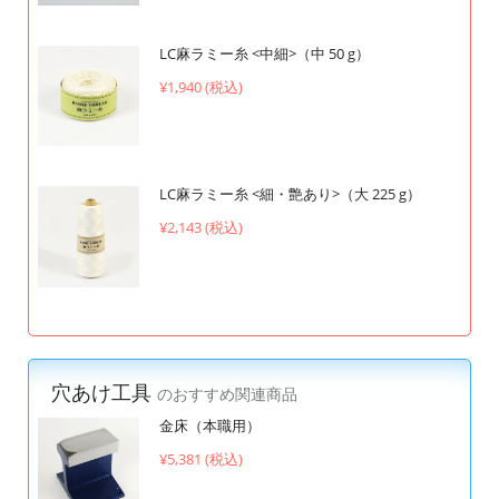
LC麻ラミー糸 <中細>（中 50 g）
¥1,940 (税込)
LC麻ラミー糸 <細・艶あり>（大 225 g）
¥2,143 (税込)
穴あけ工具
のおすすめ関連商品
金床（本職用）
¥5,381 (税込)