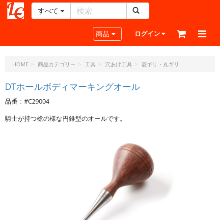
すべて
レ
ザ
Toggle navigation
商品
ログイン
ー
ク
ラ
HOME
商品カテゴリー
工具
穴あけ工具
菱ギリ・丸ギリ
フ
ト・
DTホールボディマーキングオール
ド
品番：#C29004
ッ
ト・
騎士が持つ槍の様な円錐型のオールです。
ジ
ェ
ー
ピ
ー