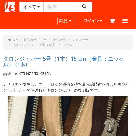
すべて
レ
ザ
Toggle navigation
商品
ログイン
ー
ク
ラ
HOME
商品カテゴリー
仕立材料
ファスナー
タロンジッパー 5号（金具：ニッケル）
フ
ト・
タロンジッパー 5号（1本）15 cm（金具：ニッケ
ド
ル） (1本)
ッ
ト・
品番：#LCTLNZP5014315N
ジ
アメリカで誕生し、オートロック機構を持ち最先端技術を有した画期的
ェ
ジッパーとして評されたタロンジッパーの復刻版です。
ー
ピ
ー