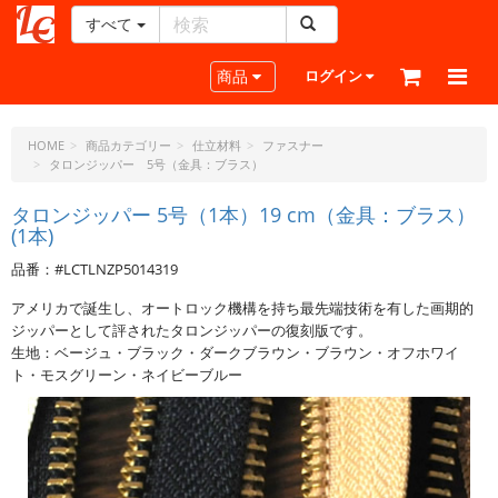
すべて
レ
ザ
Toggle navigation
商品
ログイン
ー
ク
ラ
HOME
商品カテゴリー
仕立材料
ファスナー
タロンジッパー 5号（金具：ブラス）
フ
ト・
タロンジッパー 5号（1本）19 cm（金具：ブラス）
ド
(1本)
ッ
ト・
品番：#LCTLNZP5014319
ジ
アメリカで誕生し、オートロック機構を持ち最先端技術を有した画期的
ェ
ジッパーとして評されたタロンジッパーの復刻版です。
ー
生地：ベージュ・ブラック・ダークブラウン・ブラウン・オフホワイ
ピ
ト・モスグリーン・ネイビーブルー
ー